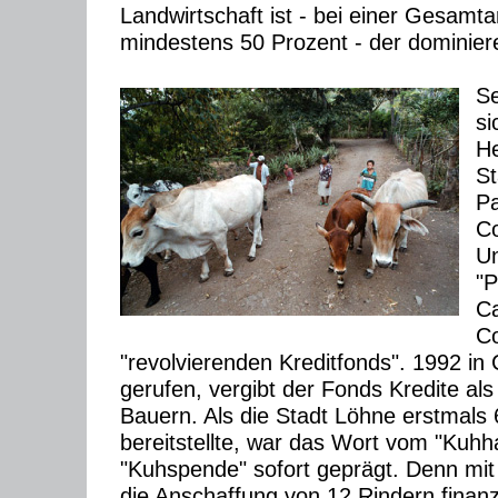
Landwirtschaft ist - bei einer Gesamtar
mindestens 50 Prozent - der dominier
Se
si
He
St
Pa
Co
Un
"P
C
C
"revolvierenden Kreditfonds". 1992 in
gerufen, vergibt der Fonds Kredite als
Bauern. Als die Stadt Löhne erstmals
bereitstellte, war das Wort vom "Kuhh
"Kuhspende" sofort geprägt. Denn mit
die Anschaffung von 12 Rindern finanz